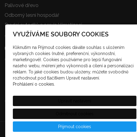
Palivové dřevo
Odborný lesní hospodář
Prodej autodílů a servis klimatizací
VYUŽÍVÁME SOUBORY COOKIES
Autodoprava
Kliknutím na Přijmout cookies dáváte souhlas s uložením
UŽITEČNÉ ODKAZY
vybraných cookies (nutné, preferenční, výkonnostní,
Odkazy a dokumenty ke stažení
marketingové). Cookies používáme pro lepší fungování
našeho webu, měření jeho výkonnosti a cílení a personalizaci
Fotogalerie
reklam. To jaké cookies budou uloženy, můžete svobodně
rozhodnout pod tlačítkem Upravit nastavení.
Kariéra
Prohlášení o cookies.
Kontakt
Upravit nastavení
Odmítnout cookies
Přijmout cookies
© 2019 Raledo
inPage
-
webové stránky
,
doména
a
webhosting
snadno.