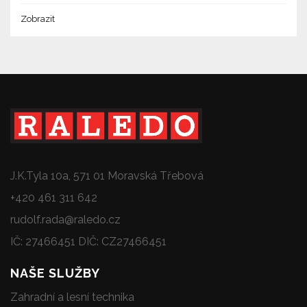
Zobrazit
J.K.Tyla 10a, 571 01 Moravská Třebová
+420 461 311 642
rudolf.rada@raledo.cz
IČ: 27466451 DIČ: CZ27466451
NAŠE SLUŽBY
Zahradní a lesní technika